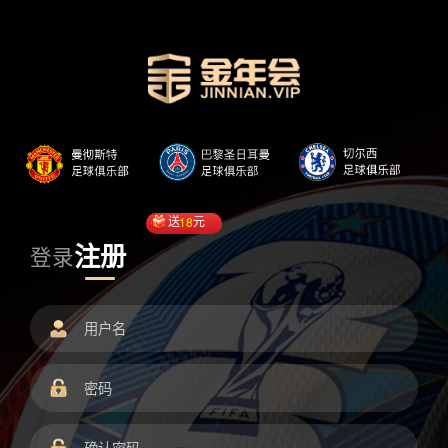
送
18
元
注册
登录